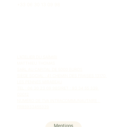
+33 06 30 13 09 98
© 2025. All rights reserved.
L'ATELIER DU SAÏMIRI
MATTHIEU THOMAS
SARL AU CAPITAL DE 5000 EUROS
SIÈGE SOCIAL : 41 CHEMIN DES FRAISES 13170 
LES PENNES MIRABEAU
TEL : 06 30 23 09 98SIRET : 93 34 55 339 
00012
NUMÉRO DE TVA INTRACOMMUNAUTAIRE : 
FR85933455339
Mentions