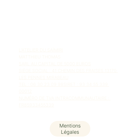
© 2025. All rights reserved.
L'ATELIER DU SAÏMIRI
MATTHIEU THOMAS
SARL AU CAPITAL DE 5000 EUROS
SIÈGE SOCIAL : 41 CHEMIN DES FRAISES 13170 
LES PENNES MIRABEAU
TEL : 06 30 23 09 98SIRET : 93 34 55 339 
00012
NUMÉRO DE TVA INTRACOMMUNAUTAIRE : 
FR85933455339
Mentions
Légales