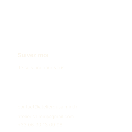
incrustation du symbole amazigh “ⵣ” — l’Homme
libre
, clin d’œil à la force, à la dignité et à la liberté
créatrice.
L’intérieur,
plaqué de cuir retourné bleu marine
, offre un
contraste doux et élégant, parfait pour accueillir stylos,
pinceaux ou instruments d’écriture d’exception.
Une œuvre unique, empreinte de symbolisme, où
le bois,
la paille et le cuir dialoguent avec sens et équilibre.
Suivez moi
Dimensions : L : 20cm, l : 6,5cm, H : 6,(cm
🌿
Pièce unique – Fabrication artisanale à Marseille
Je suis  ici pour vous.
🪵
Matériaux nobles
: chêne massif, marqueterie de
paille, cuir naturel
✨
Finition écologique
: huile sans COV
contact@atelierdusaimiri.fr
atelier.saimiri@gmail.com
+33 06 30 13 09 98