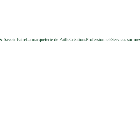
 & Savoir-Faire
La marqueterie de Paille
Créations
Professionnels
Services sur me