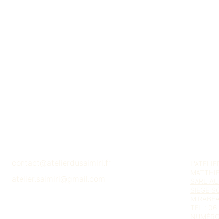
Le
dessus
, marqueté
fait danser autour de
éclipse entre ombre et
L’intérieur,
plaqué de 
pour vos bijoux, dans 
Entre sobriété et éclat
chaleur du bois et la
Dimensions : L : 7cm, 
🌿
Pièce unique – Fai
🪵
Matériaux
: chêne m
✨
Finition écologiqu
contact@atelierdusaimiri.fr
L'ATELIE
MATTHI
atelier.saimiri@gmail.com
SARL AU
SIÈGE S
MIRABE
TEL : 06
NUMÉRO