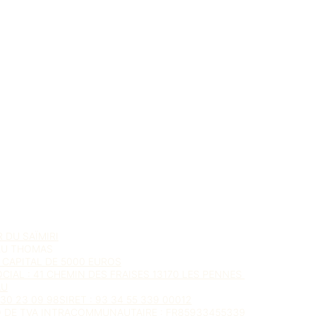
 en
pointe de diamant bronze
, capte la lumière et la
cercles gris incrustés
, rappelant le passage d’une
 clarté.
cuir marron clair
, accueille un espace rond conçu
une harmonie parfaite entre confort, finesse et naturel.
,
“Éclipse d’Acajou”
incarne la rencontre entre
la
 fraîcheur du métal
, entre artisanat d’art et émotion.
l : 6,5cm, H : 6,5cm
t main à Marseille
assif, marqueterie de paille, cuir véritable
e
: huile sans COV
R DU SAÏMIRI
EU THOMAS
 CAPITAL DE 5000 EUROS
OCIAL : 41 CHEMIN DES FRAISES 13170 LES PENNES 
AU
 30 23 09 98SIRET : 93 34 55 339 00012
 DE TVA INTRACOMMUNAUTAIRE : FR85933455339